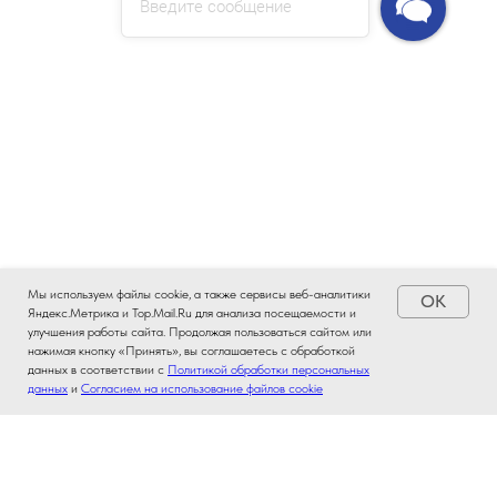
Введите сообщение
Мы используем файлы cookie, а также сервисы веб-аналитики
OK
Яндекс.Метрика и Top.Mail.Ru для анализа посещаемости и
улучшения работы сайта. Продолжая пользоваться сайтом или
нажимая кнопку «Принять», вы соглашаетесь с обработкой
данных в соответствии с
Политикой обработки персональных
данных
и
Согласием на использование файлов cookie