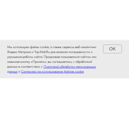
Мы используем файлы cookie, а также сервисы веб-аналитики
OK
Яндекс.Метрика и Top.Mail.Ru для анализа посещаемости и
улучшения работы сайта. Продолжая пользоваться сайтом или
нажимая кнопку «Принять», вы соглашаетесь с обработкой
данных в соответствии с
Политикой обработки персональных
данных
и
Согласием на использование файлов cookie
Адреса офисов и телефон
Режим работы: с пн по пт с 09.00 до 18.00.
Наш единый контактный номер:
+7 (930) 300-