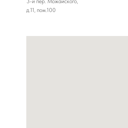
3-й пер. Можайского,
д.11, пом.100