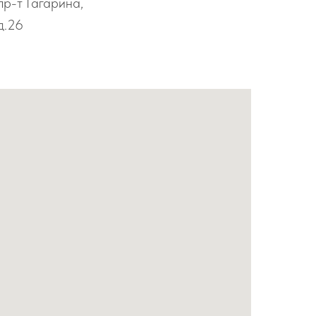
пр-т Гагарина,
д.26