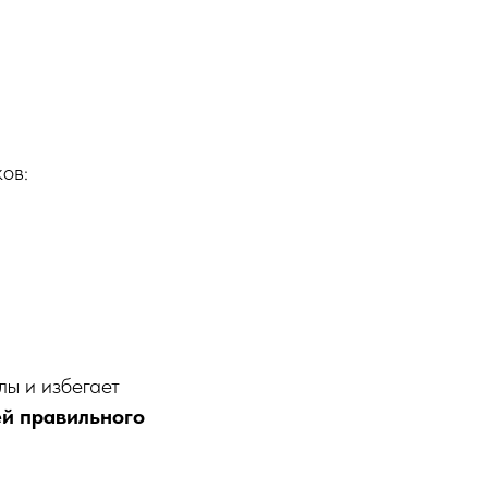
ов:
ы и избегает
ей правильного