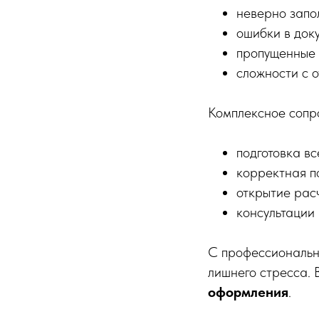
неверно запо
ошибки в доку
пропущенные 
сложности с о
Комплексное сопро
подготовка вс
корректная п
открытие расч
консультации
С профессиональн
лишнего стресса.
оформления
.