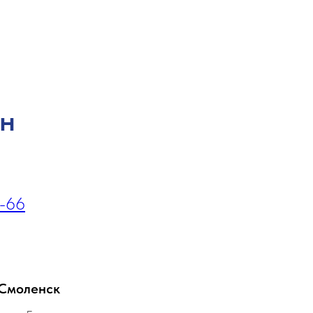
он
1-66
Смоленск