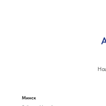
А
Наш
Минск