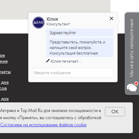
Юлия
Мы не в сети, напишите нам!
Консультант
Здравствуйте!
Представьтесь, пожалуйста, и
напишите свой вопрос.
Консультация бесплатная.
ое
ние
Юлия
печатает...
четы
 для
сов
 для
Метрика и Top.Mail.Ru для анализа посещаемости и
OK
я кнопку «Принять», вы соглашаетесь с обработкой
и
Согласием на использование файлов cookie