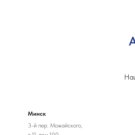
А
Наш
Минск
3-й пер. Можайского,
д.11, пом.100