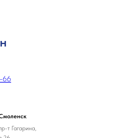
он
1-66
Смоленск
пр-т Гагарина,
д.26