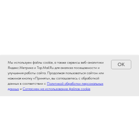
Мы используем файлы cookie, а также сервисы веб-аналитики
OK
Яндекс.Метрика и Top.Mail.Ru для анализа посещаемости и
улучшения работы сайта. Продолжая пользоваться сайтом или
нажимая кнопку «Принять», вы соглашаетесь с обработкой
данных в соответствии с
Политикой обработки персональных
данных
и
Согласием на использование файлов cookie
Адреса офисов и телефон
Режим работы: с пн по пт с 09.00 до 18.00.