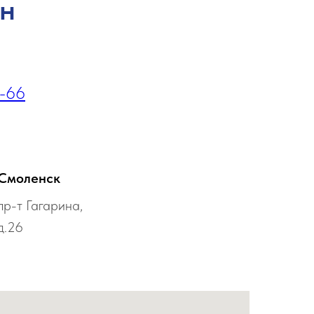
он
1-66
Смоленск
пр-т Гагарина,
д.26