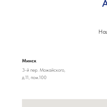
А
Наш
Минск
3-й пер. Можайского,
д.11, пом.100