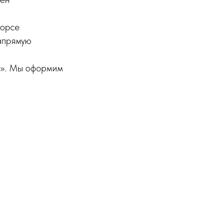
сорсе
апрямую
о». Мы оформим