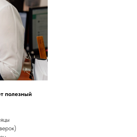
от полезный
сяцы
верок)
жен