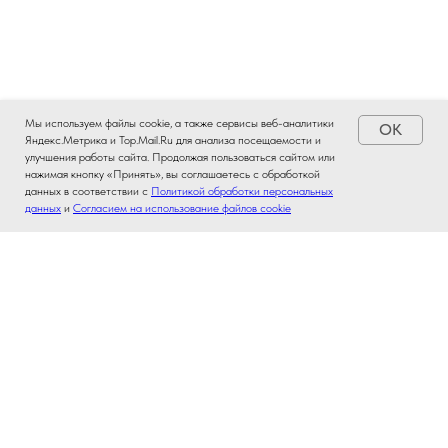
Мы используем файлы cookie, а также сервисы веб-аналитики
OK
Яндекс.Метрика и Top.Mail.Ru для анализа посещаемости и
улучшения работы сайта. Продолжая пользоваться сайтом или
нажимая кнопку «Принять», вы соглашаетесь с обработкой
данных в соответствии с
Политикой обработки персональных
данных
и
Согласием на использование файлов cookie
Адреса офисов и телефон
Режим работы: с пн по пт с 09.00 до 18.00.
Наш единый контактный номер:
+7 (930) 300-
11-66